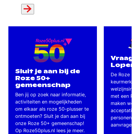
Vraag
Loper
Sluit je aan bij de
De Roze Lo
Roze 50+
keurmerk 
gemeenschap
welzijnsins
Ben jij op zoek naar informatie,
met een R
activiteiten en mogelijkheden
maken wer
om elkaar als roze 50-plusser te
acceptatie
ontmoeten? Sluit je dan aan bij
personen.
onze Roze 50+ gemeenschap!
aanvrage
Op Roze50plus.nl lees je meer.