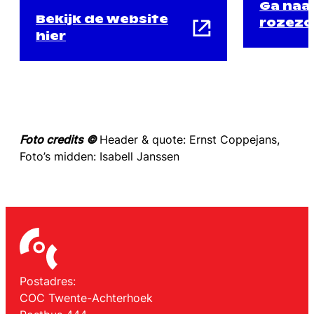
Ga naa
Bekijk de website
rozezo
hier
Foto credits ©
Header & quote: Ernst Coppejans,
Foto’s midden: Isabell Janssen
Postadres:
COC Twente-Achterhoek