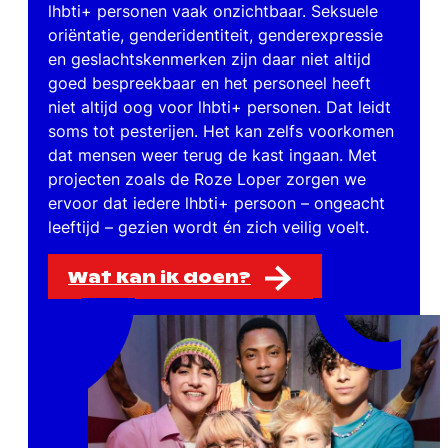
lhbti+ personen vaak onzichtbaar. Seksuele
oriëntatie, genderidentiteit, genderexpressie
en geslachtskenmerken zijn daar niet altijd
goed bespreekbaar en het personeel heeft
niet altijd oog voor lhbti+ personen. Dat leidt
soms tot pesterijen. Het kan zelfs voorkomen
dat mensen weer terug de kast ingaan. Met
projecten zoals de Roze Loper zorgen we
ervoor dat iedere lhbti+ persoon – ongeacht
leeftijd – gezien wordt én zich veilig voelt.
Wat kan ik doen?