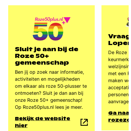
Vraag
Loper
Sluit je aan bij de
De Roze Lo
Roze 50+
keurmerk 
gemeenschap
welzijnsins
Ben jij op zoek naar informatie,
met een R
activiteiten en mogelijkheden
maken wer
om elkaar als roze 50-plusser te
acceptatie
ontmoeten? Sluit je dan aan bij
personen.
onze Roze 50+ gemeenschap!
aanvrage
Op Roze50plus.nl lees je meer.
Ga naa
Bekijk de website
rozezo
hier