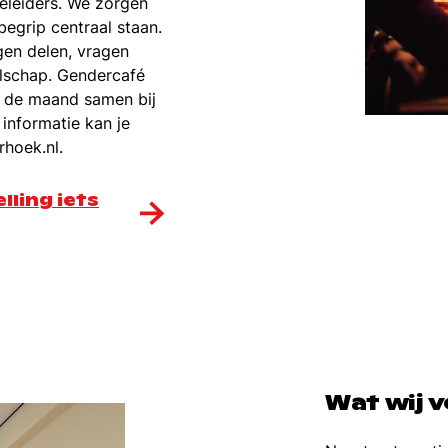
eleiders. We zorgen
egrip centraal staan.
gen delen, vragen
elschap. Gendercafé
n de maand samen bij
informatie kan je
erhoek.nl.
lling iets
Wat wij 