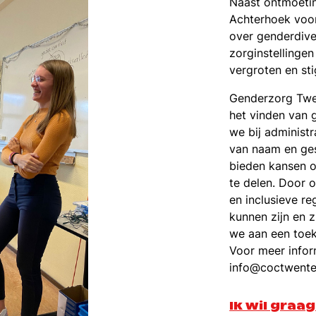
Naast ontmoeti
Achterhoek voor
over genderdive
zorginstellingen
vergroten en st
Genderzorg Twen
het vinden van 
we bij administ
van naam en ges
bieden kansen 
te delen. Door 
en inclusieve re
kunnen zijn en 
we aan een toek
Voor meer infor
info@coctwente
Ik wil graa