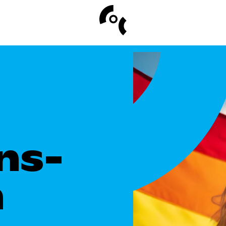
Personen met een beperking
Tran
Jongeren & onderwijs
50-Plussers
ns-
n