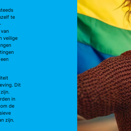
steeds
zelf te
-
 van
 veilige
ingen
tingen
 een
teit
eving. Dit
zijn.
rden in
t om de
sieve
n zijn.