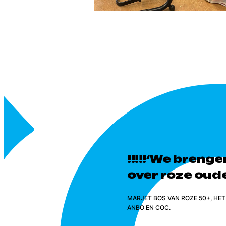
!!!!!‘We breng
over roze oud
MARJET BOS VAN ROZE 50+, H
ANBO EN COC.