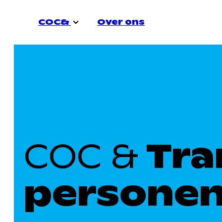
COC&
Over ons
COC&
Over ons
Vacatures
COC&
Contact
COC richt zich actief op verschillende
thema's. Dat zijn:
COC &
Tra
persone