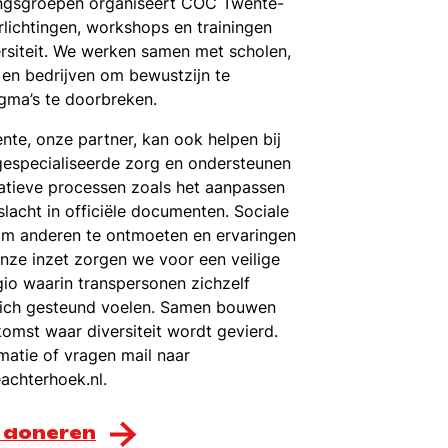
ngsgroepen organiseert COC Twente-
lichtingen, workshops en trainingen
rsiteit. We werken samen met scholen,
 en bedrijven om bewustzijn te
igma’s te doorbreken.
te, onze partner, kan ook helpen bij
gespecialiseerde zorg en ondersteunen
ratieve processen zoals het aanpassen
lacht in officiële documenten. Sociale
om anderen te ontmoeten en ervaringen
onze inzet zorgen we voor een veilige
gio waarin transpersonen zichzelf
zich gesteund voelen. Samen bouwen
omst waar diversiteit wordt gevierd.
matie of vragen mail naar
achterhoek.nl.
g doneren