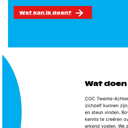
Wat kan ik doen?
Wat doen 
COC Twente-Achterh
zichzelf kunnen zij
en steun vinden. Bo
kennis te creëren o
erkend voelen. We z