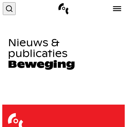
COC&
Nieuws &
Over ons
publicaties
Vacatures
Beweging
Contact